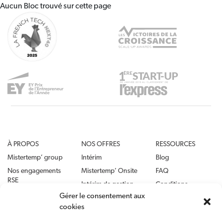
Aucun Bloc trouvé sur cette page
À PROPOS
NOS OFFRES
RESSOURCES
Mistertemp’ group
Intérim
Blog
Nos engagements
Mistertemp’ Onsite
FAQ
RSE
Intérim de gestion
Conditions
Nous rejoindre
générales
Gérer le consentement aux
cookies
NOS MARQUES
Mentions légales
Aquila RH
Politique de