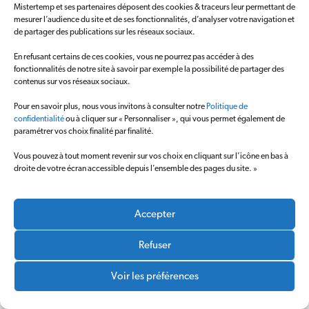
Mistertemp et ses partenaires déposent des cookies & traceurs leur permettant de
confidentialité
Lynx RH
mesurer l’audience du site et de ses fonctionnalités, d’analyser votre navigation et
Contact
de partager des publications sur les réseaux sociaux.
Vitalis Médical
En refusant certains de ces cookies, vous ne pourrez pas accéder à des
fonctionnalités de notre site à savoir par exemple la possibilité de partager des
contenus sur vos réseaux sociaux.
Pour en savoir plus, nous vous invitons à consulter notre
Politique de
confidentialité
ou à cliquer sur « Personnaliser », qui vous permet également de
paramétrer vos choix finalité par finalité.
Copyright © 2020 Mistertemp’ group
Cookie Settings
Vous pouvez à tout moment revenir sur vos choix en cliquant sur l’icône en bas à
droite de votre écran accessible depuis l’ensemble des pages du site. »
Accepter
Refuser
Voir les préférences