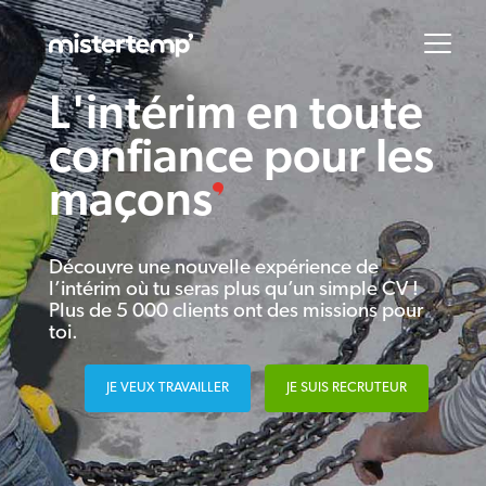
L'intérim en toute
confiance pour les
maçons
Découvre une nouvelle expérience de
l’intérim où tu seras plus qu’un simple CV !
Plus de 5 000 clients ont des missions pour
toi.
JE VEUX TRAVAILLER
JE SUIS RECRUTEUR