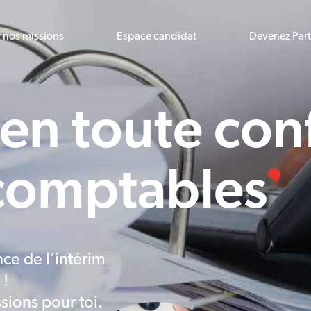
r nos missions
Espace candidat
Devenez Par
 en toute con
 comptables
ce de l’intérim
 !
sions pour toi.