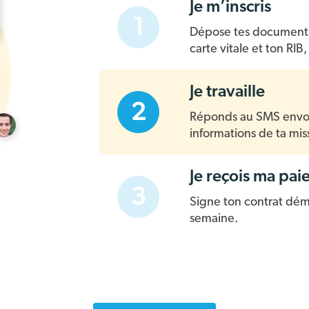
Je m’inscris
1
Dépose tes documents 
carte vitale et ton RIB, 
Je travaille
2
Réponds au SMS envoy
informations de ta miss
Je reçois ma pai
3
Signe ton contrat démat
semaine.