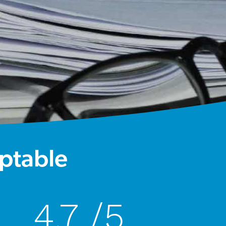
ptable
4.7
/5