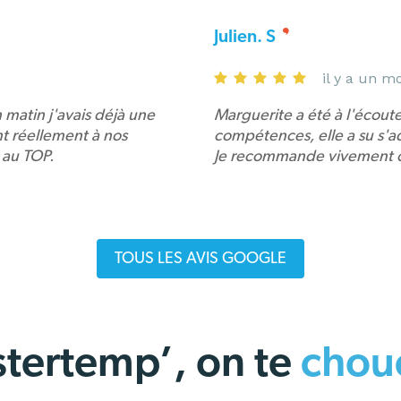
Julien. S
il y a un m
 matin j'avais déjà une
Marguerite a été à l'écou
ent réellement à nos
compétences, elle a su s'a
 au TOP.
Je recommande vivement c
TOUS LES AVIS GOOGLE
tertemp’, on te
chouc