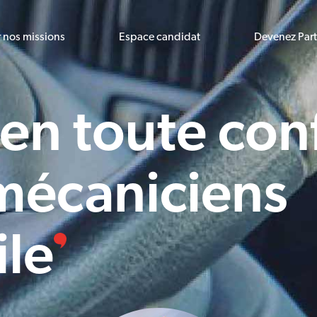
r nos missions
Espace candidat
Devenez Par
 en toute con
 mécaniciens
ile