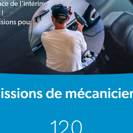
ce de l’intérim
 !
sions pour toi.
missions de mécanicie
120