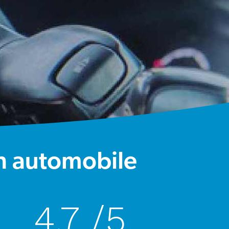
n automobile
4.7
/5