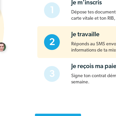
Je m’inscris
1
Dépose tes documents 
carte vitale et ton RIB, 
Je travaille
2
Réponds au SMS envoy
informations de ta miss
Je reçois ma pai
3
Signe ton contrat démat
semaine.